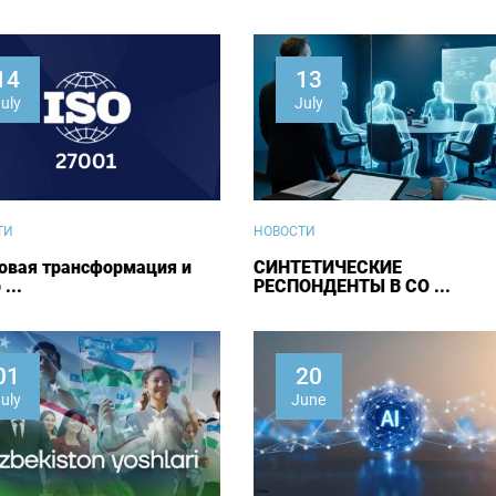
14
13
uly
July
ТИ
НОВОСТИ
овая трансформация и
СИНТЕТИЧЕСКИЕ
...
РЕСПОНДЕНТЫ В СО ...
01
20
uly
June