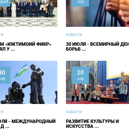
gust
July
ТИ
НОВОСТИ
М «ИЖТИМОИЙ ФИКР»
30 ИЮЛЯ - ВСЕМИРНЫЙ ДЕ
Л У ...
БОРЬБ ...
30
20
uly
July
ТИ
НОВОСТИ
ЮЛЯ - МЕЖДУНАРОДНЫЙ
РАЗВИТИЕ КУЛЬТУРЫ И
Д ...
ИСКУССТВА ...