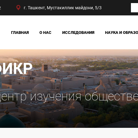
z
г. Ташкент, Мустакиллик майдони, 5/3
ГЛАВНАЯ
О НАС
ИССЛЕДОВАНИЯ
НАУКА И ОБРАЗ
НАШИ ДОСТИЖЕНИЯ
ОБЩЕСТВО
РУКОВОДСТВО
ПОЛИТИКА И ПРАВО
ИЖТИМОИЙ ФИКР
СТРУКТУРА ЦЕНТРА
ЭКОНОМИКА
еспубликанский центр и
нения