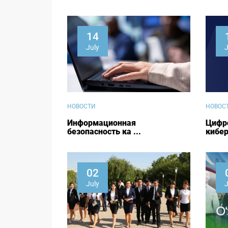
14
July
J
НОВОСТИ
НОВОС
Информационная
Цифр
безопасность ка ...
кибер 
02
July
J